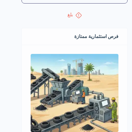
بلغ
فرص استثمارية ممتازة