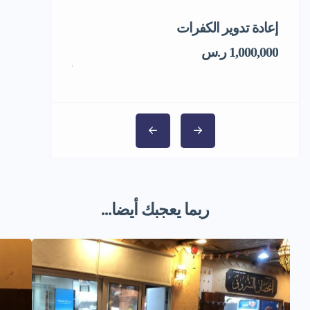
إعادة تدوير الكفرات
فرصة استثماري
المجمد
1,000,000 ر.س
1,000,000 ر.س
ربما يعجبك أيضا...