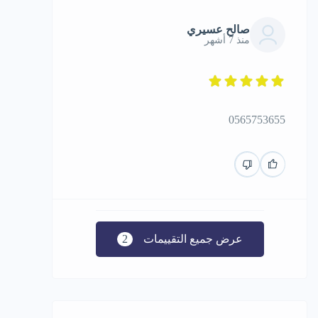
‏صالح عسيري
منذ 7 أشهر
0565753655
عرض جميع التقييمات
2