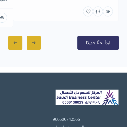
ابدأ بحثًا جديدًا
+966506742566