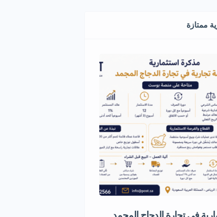
ة ممتازة
رية في تجارة الدجاج المجمد
مشروع استثماري مميز في قط