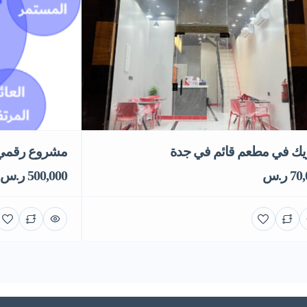
ك في مطعم قائم في جدة
مشروع رقمي ق
7 ر.س
500,000 ر.س