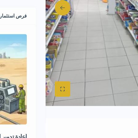
فرص استثماري
إعادة تدوير 