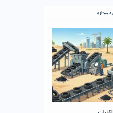
ة ممتازة
الكفرات
مشروع استثماري مميز في قط