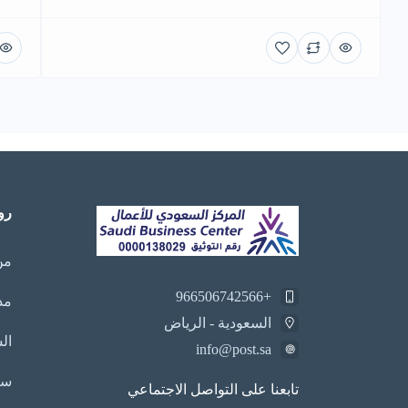
رو
من
+966506742566
مد
السعودية - الرياض
ال
info@post.sa
سي
تابعنا على التواصل الاجتماعي