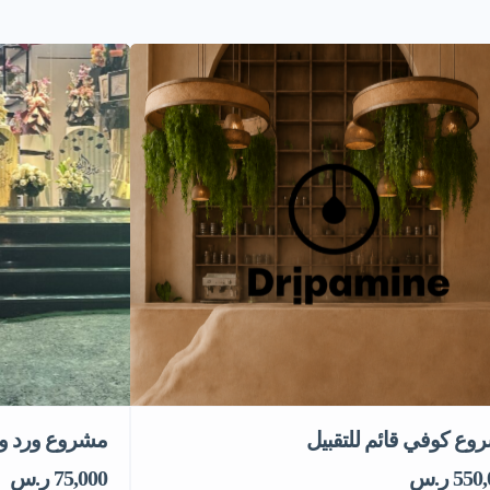
وع كوفي قائم للتقبيل
مشروع ورد وهد
55 ر.س
75,000 ر.س