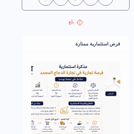
بلغ
فرص استثمارية ممتازة