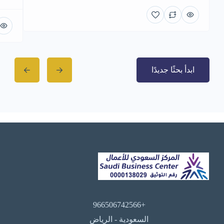
ابدأ بحثًا جديدًا
+966506742566
السعودية - الرياض