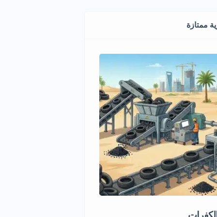
ة ممتازة
الكفرات
مشروع استثماري مميز في قط