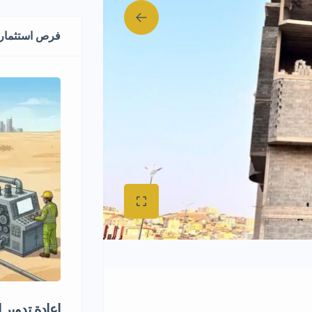
فرص استثماري
إعادة تدوير 