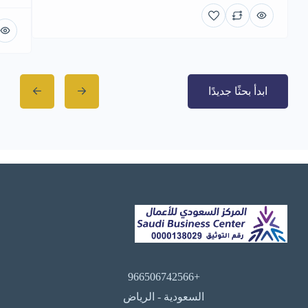
ابدأ بحثًا جديدًا
+966506742566
السعودية - الرياض