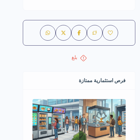
بلغ
فرص استثمارية ممتازة