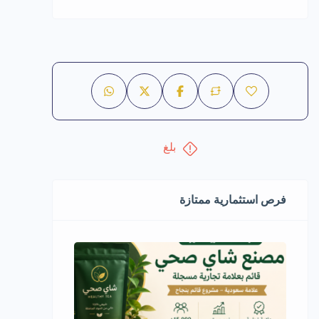
بلغ
فرص استثمارية ممتازة