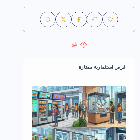
بلغ
فرص استثمارية ممتازة