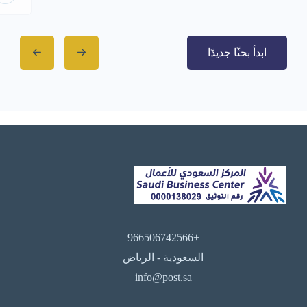
ابدأ بحثًا جديدًا
+966506742566
السعودية - الرياض
info@post.sa