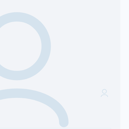
كيف اقدر أتواصل معك ؟
يمكن التواصل مع صاحب الاعلان من خلال ايقونة الواتس اب في ا
فريق منصة بوست وطلب المساعده .
عرض جميع التقييمات
1
أكتب مراجعة
نشر كضيف
رأيك يهم
إضافة الصور