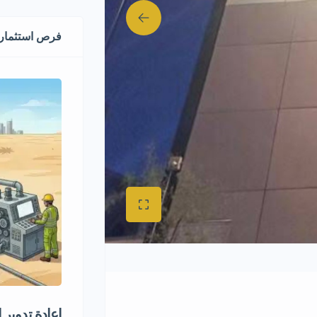
فرص استثماري
إعادة تدوير 