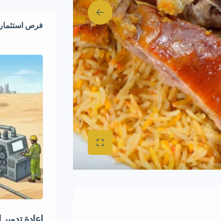
فرص استثماري
إعادة تدوير 