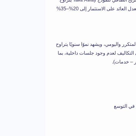
بين 18% – 28% بحسب حجم الحركة التشغيلية، بينما يصل معدل العائد على الاستثمار إلى 20%–35%
كرر واليومي، ويشهد نموًا سنويًا يتراوح
ق أفضلية واضحة في التكاليف لعدم وجود جلسات داخلية، بما
ر – خدمات).
 في التوسع