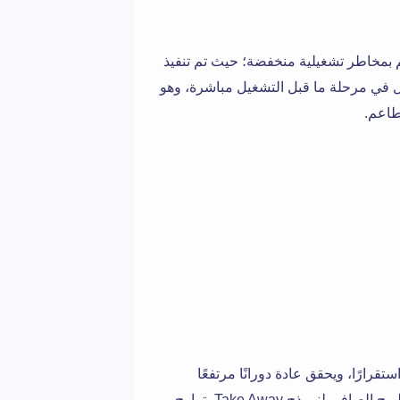
بمخاطر تشغيلية منخفضة؛ حيث تم تنفيذ
 في مرحلة ما قبل التشغيل مباشرة، وهو
قرارًا، ويحقق عادة دورانًا مرتفعًا
بسبب ارتفاع الطلب على الوجبات اليومية. متوسط هوامش الربح الصافي لنموذج Take Away يتراوح