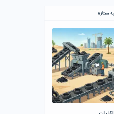
ة ممتازة
الكفرات
مشروع استثماري مميز في قط