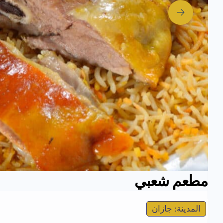
مطعم شعبي
المدينة: جازان