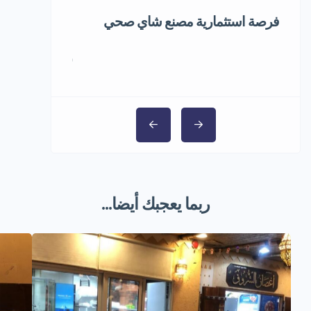
فرصة استثمارية مصنع شاي صحي
فرصة استثماري
المجمد
1,000,000 ر.س
ربما يعجبك أيضا...