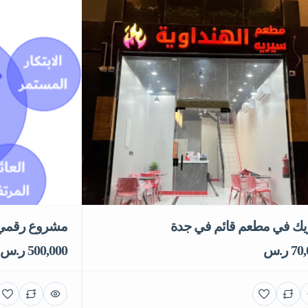
ك في مطعم قائم في جدة
مشروع رقمي ق
7 ر.س
500,000 ر.س