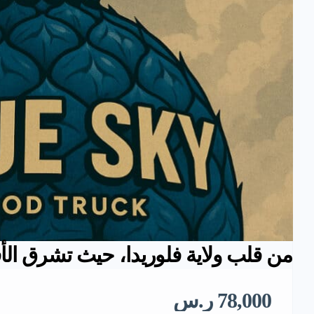
من قلب ولاية فلوريدا، حيث تشرق ال
78,000 ر.س