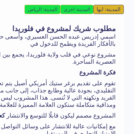
المدينة: ابها
المدينة: اخرى
المدينة: الرياض
مطلوب شريك لمشروع في فلوريدا
اسمي إدريس عبده الحسن العسيري، وأسعى حالي
بالأفكار الفريدة ويطمح للدخول في
مشروع نوعي في قلب ولاية فلوريدا، يجمع بين ا
العصرية الساحرة.
فكرة المشروع
تقوم على تقديم برغر ستيك أمريكي أصيل يتم ت
التقليدي، بجودة عالية وطابع جذاب، إلى جانب 
الفريد ونكهته التي لا تُنسى. هذا المشروب لي
ومذاقية متكاملة ستكون العلامة المميزة للعلامة ا
المشروع مصمم ليكون قابلًا للتوسع والانتشار
كع
مع إمكانيات عالية للانتشار على وسائل التواصل 
الامتياز التجاري في المستقبل.