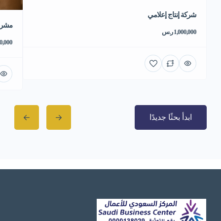
شركة إنتاج إعلامي
مشروع
1,000,000 ر.س
550,000 
ابدأ بحثًا جديدًا