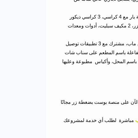
2 شاشة لعرض العروض والمنيو، طاولة بار مع 4 كراسي، 3 كراسي ديكور
للإنتظار، 2 ثلاجة كبيرة، ثلاجة عصير ومشروبات غازية، 2 فريزر، 2 مكيف سبليت، أدوات ومعدات
المطعم تقييمه عالي على خرائط جوجل ماب، مشترك مع 3 تطبيقات توصيل
فاعلة باسم المطعم على سناب شات
 باسم المحل، وأكياس مطبوعة وعليها
لآن على منصة بوست بضغطة زر مجانًا
ب
مباشرة لطلب أي خدمة لمشروعك