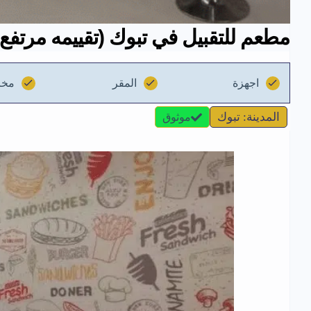
مطعم للتقبيل في تبوك (تقييمه مرتف
اجهزة
المقر
مخز
المدينة: تبوك
موثوق