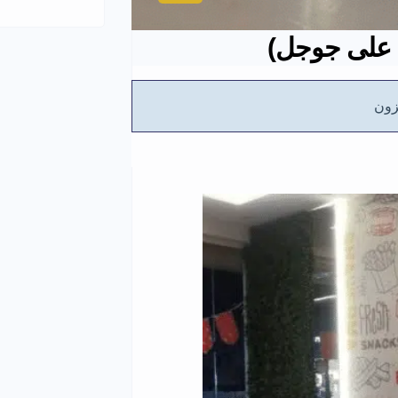
ع على جوجل)
ون