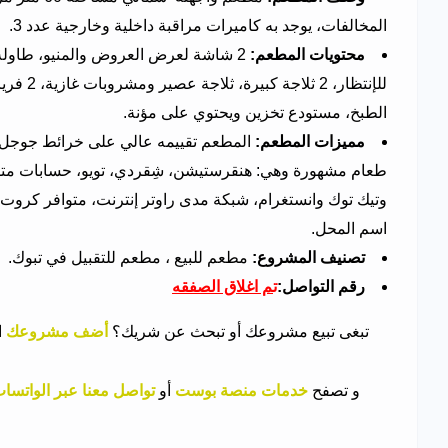
المخالفات، يوجد به كاميرات مراقبة داخلية وخارجية عدد 3.
محتويات المطعم:
الطبخ، مستودع تخزين ويحتوي على مؤنة.
مميزات المطعم:
طعام مشهورة وهي: هنقرستيشن، شِقردي، تويو، حسابات مت
وتيك توك وانستغرام، شبكة مدى راوتر إنترنت، متوافر كروت
اسم المحل.
تصنيف المشروع:
مطعم للبيع ، مطعم للتقبيل في تبوك.
رقم التواصل:
ت
م اغلاق الصفقه
تبغى تبيع مشروعك أو تبحث عن شريك؟
أضف مشروعك
ا
و
تصفح
خدمات منصة بوست
أو
تواصل معنا عبر الواتسا