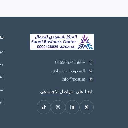
رو
من
+966506742566
مد
السعودية - الرياض
ال
info@post.sa
سي
تابعنا على التواصل الاجتماعي
الب