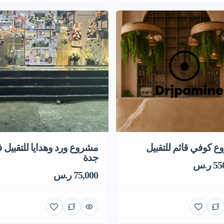
 كوفي قائم للتقبيل
مشروع ورد وهدايا للتقبيل 
جدة
 ر.س
75,000 ر.س