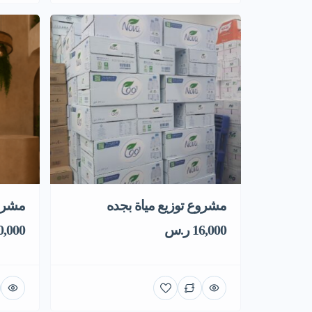
مشروع توزيع مياة بجده
مشروع
16,000 ر.س
550,000