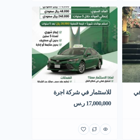
في
للاستثمار في شركة اجرة
17,000,000 ر.س