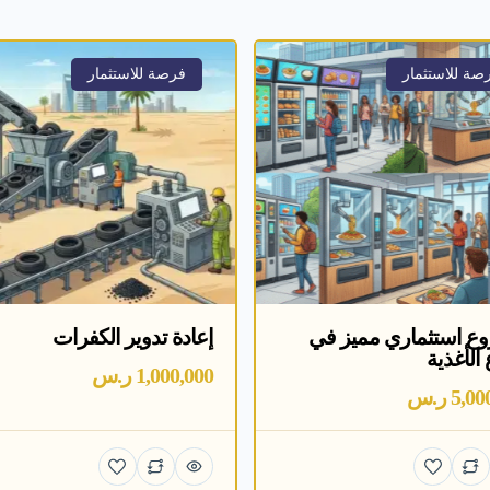
صة للاستثمار
فرصة للاستثمار
ع استثماري مميز في
إعادة تدوير الكفرات
الأغذية
1,000,000 ر.س
5, ر.س