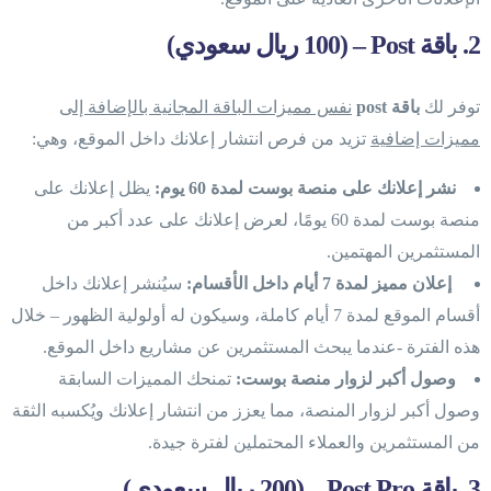
2. باقة Post – (100 ريال سعودي)
توفر لك
باقة post
نفس مميزات الباقة المجانية بالإضافة إلى
مميزات إضافية
تزيد من فرص انتشار إعلانك داخل الموقع، وهي:
نشر إعلانك على منصة بوست لمدة 60 يوم:
يظل إعلانك على
منصة بوست لمدة 60 يومًا، لعرض إعلانك على عدد أكبر من
المستثمرين المهتمين.
إعلان مميز لمدة 7 أيام داخل الأقسام:
سيُنشر إعلانك داخل
أقسام الموقع لمدة 7 أيام كاملة، وسيكون له أولولية الظهور – خلال
هذه الفترة -عندما يبحث المستثمرين عن مشاريع داخل الموقع.
وصول أكبر لزوار منصة بوست:
تمنحك المميزات السابقة
وصول أكبر لزوار المنصة، مما يعزز من انتشار إعلانك ويُكسبه الثقة
من المستثمرين والعملاء المحتملين لفترة جيدة.
3. باقة Post Pro
– (200 ريال سعودي)