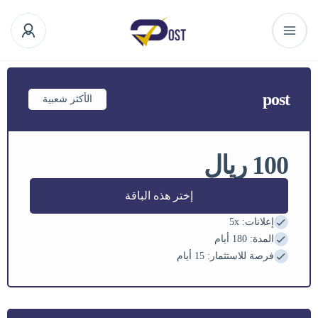
post
الأكثر شعبية
100 ريال
إختر هذه الباقة
إعلانات:
x
5
المدة:
180 أيام
فرصة للاستثمار:
15 أيام