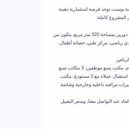
صة بوست. توجد فرصة استثمارية ذهبية
ل المشروع كاملة:
مقر ومكتب تجاري في موقع استراتيجي دورين بمساحة 320 متر مربع. يتكون من
ادي رياضي، مركز طبي، حضانة أطفال،
لرياض.
مكتب مدير عام، مكتب نائب المدير العام، مكتب يسع موظفين، 3 مكاتب تسع
موظف واحد، قاعة كبيرة تسع 12 موظف خدمة عملاء، صالة استقبال عملاء مع 2 مستودع، مكتب
كامل، كاميرات مراقبة داخلية وخارجية وشاشة
اد عند التواصل معنا، وسعر التقبيل