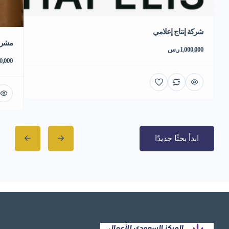
شركة إنتاج إعلامي
مشروع
1,000,000 ر.س
550,000 
ابدأ بحثًا جديدًا