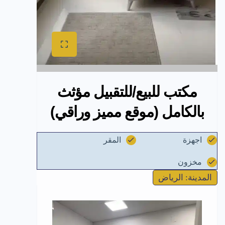
مكتب للبيع/للتقبيل مؤثث
بالكامل (موقع مميز وراقي)
اجهزة
المقر
مخزون
المدينة: الرياض