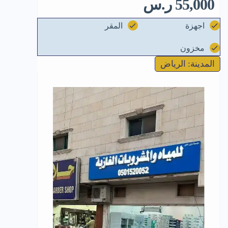
55,000 ر.س
اجهزة
المقر
مخزون
المدينة: الرياض