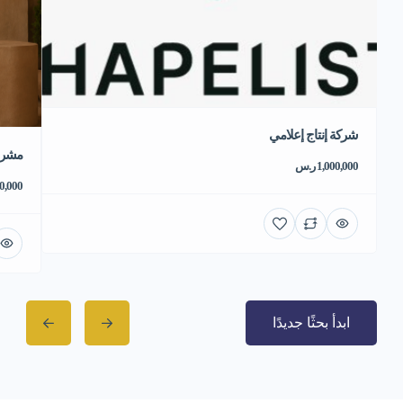
شركة إنتاج إعلامي
مشروع
1,000,000 ر.س
550,000 
ابدأ بحثًا جديدًا