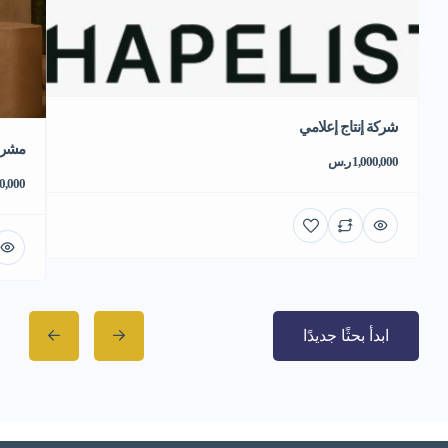
شركة إنتاج إعلامي
مشروع
1,000,000 ر.س
550,000 
ابدأ بحثًا جديدًا