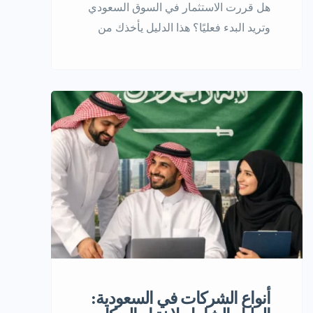
هل قررت الاستثمار في السوق السعودي
وتريد البدء فعليًا؟ هذا الدليل يأخذك من
الصفر حتى إصدار السجل التجاري،
بخطوات واضحة ومرتبة. ما هي شركة
ذات مسؤولية محدودة ولماذا يختارها
المستثمرون؟ قبل البدء في إجراءات
التأسيس، من المهم أن تفهم طبيعة هذا
الشكل القانوني وما يميزه. تعريف الشركة
ذات المسؤولية المحدودة الشركة ذات
المسؤولية المحدودة (ش.ذ.م.م) […]
أنواع الشركات في السعودية: