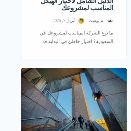
الدليل الشامل لاختيار الهيكل
المناسب لمشروعك
.م بوست
أبريل 7, 2026
ما نوع الشركة المناسب لمشروعك في
السعودية؟ اختيار خاطئ في البداية قد
يكلّفك وقتًا ومالًا لاحقًا، ويؤثر على قدرتك
في التوسع أو جذب المستثمرين. لذلك،
فهم أنواع الشركات ليس مجرد معرفة
نظرية، بل قرار استراتيجي يحدد مستقبل
مشروعك من اليوم الأول. في هذا الدليل،
ستتعرف على جميع أنواع الشركات في
السعودية، والفرق بينها، ومتى تختار […]