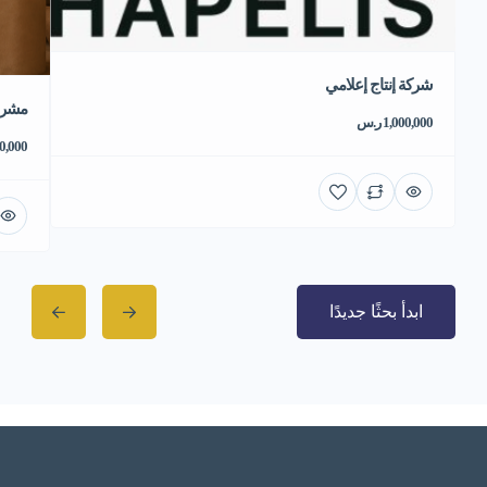
شركة إنتاج إعلامي
مشروع
1,000,000 ر.س
550,000 
ابدأ بحثًا جديدًا