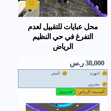
محل عبايات للتقبيل لعدم
التفرغ في حي النظيم
الرياض
38,000 ر.س
اجهزة
المقر
مخزون
المدينة: الرياض
موثوق