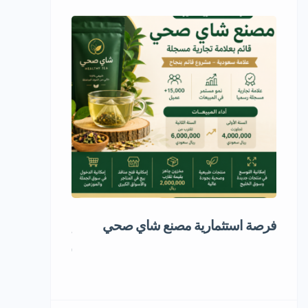
فرصة استثمارية مصنع شاي صحي
إعادة تدوير ال
1,000,000 ر.س