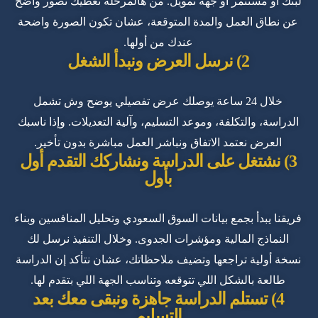
لبنك أو مستثمر أو جهة تمويل. من هالمرحلة نعطيك تصور واضح
عن نطاق العمل والمدة المتوقعة، عشان تكون الصورة واضحة
عندك من أولها.
2) نرسل العرض ونبدأ الشغل
خلال 24 ساعة يوصلك عرض تفصيلي يوضح وش تشمل
الدراسة، والتكلفة، وموعد التسليم، وآلية التعديلات. وإذا ناسبك
العرض نعتمد الاتفاق ونباشر العمل مباشرة بدون تأخير.
3) نشتغل على الدراسة ونشاركك التقدم أول
بأول
فريقنا يبدأ بجمع بيانات السوق السعودي وتحليل المنافسين وبناء
النماذج المالية ومؤشرات الجدوى. وخلال التنفيذ نرسل لك
نسخة أولية تراجعها وتضيف ملاحظاتك، عشان نتأكد إن الدراسة
طالعة بالشكل اللي تتوقعه وتناسب الجهة اللي بتقدم لها.
4) تستلم الدراسة جاهزة ونبقى معك بعد
التسليم