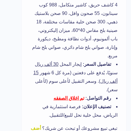
4 كاشف حريق، كاشير متكامل، 988 كوب
سينابون، 55 صحون وافل، 90 صحن بلاستيك
ذهبي، 300 صحن خلية مقاسات مختلفة، 18
صينية بلح مقاس 40*60، ميزان إليكتروني،
باب ألمونيوم، أدوات نظافة ومطبخ، ديكورة
وإنارة، صواني بلح شام دائري، صواني بلح شام
مربع.
تفاصيل السعر:
إيجار المحل
30 ألف ريال
سنويًا، يُدفع على دفعتين (مرة كل 6 شهور
15
ألف ريال
). وسعر التقبيل لأعلى سوم (لأعلى
سعر).
رقم التواصل:
ت
م اغلاق الصفقه
تصنيف الإعلان:
فرصة استثمارية في
الرياض، محل خلية نحل للبيع/للتقبيل.
تبغى تبيع مشروعك أو تبحث عن شريك؟
أضف