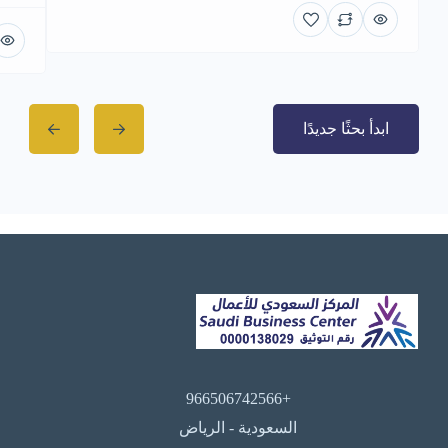
ابدأ بحثًا جديدًا
+966506742566
السعودية - الرياض