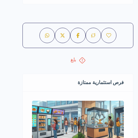
بلغ
فرص استثمارية ممتازة