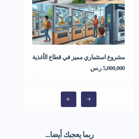
مشروع استثماري مميز في قطاع الأغذية
فرصة استثماري
المجمد
5,000,000 ر.س
1,000,000 ر.س
ربما يعجبك أيضا...