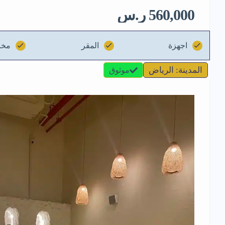
560,000 ر.س
اجهزة
المقر
مخز
المدينة: الرياض
موثوق