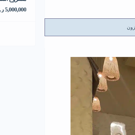
5,000,000 ر.س
ون