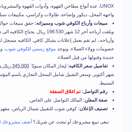
UNOX، عدة أنواع مطاحن القهوة، وأدوات القهوة والمشروب
واجهة المحل، ديكور وإضاءة، طاولات وكراسي، مكييفات سبل
مبيعات وأرباح الكوفي شوب ومميزاته:
وبلغت أرباحه آخر 12 شهر 198.530 ريال. 
وأرباحه.، لم نقم بعمل إعلانات بشكل كافي. الكافيه مسجل ل
خصومات وولاء العملاء، ويوجد
موقع رسمي للكوفي شوب
. و
جديدة وقبولها من قِبل العملاء.
تفاصيل سعر الكافيه:
إيجار المكان سنويًا
345.000 ريال شامل
شهر أكتوبر. وسعر التقبيل شامل السجل التجاري باسم المؤ
البسيط.
رقم التواصل:
تم اغلاق الصفقة
صفة المعلن:
المالك التواصل على الخاص.
تصنيف الإعلان:
كوفي شوب للتقبيل شمال الرياض، مقهى 
تبغى تبيع مشروعك أو تبحث عن شريك؟
أضف مشروعك
ا