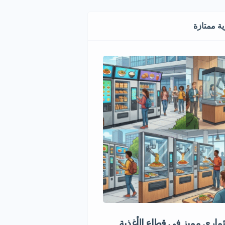
ة ممتازة
اري مميز في قطاع الأغذية
فرصة استثمارية في تجارة ال