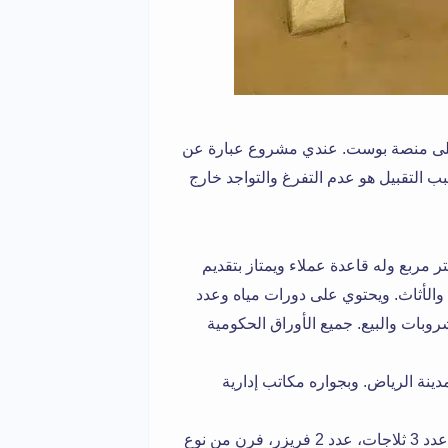
ن على منصة بوست. عندي مشروع عبارة عن
 التقبيل هو عدم التفرغ والتواجد خارج
 شوب بموقع مميز بمساحة 200 متر مربع وله قاعدة عملاء ويمتاز بتقديم
والأثاث. ويحتوي على دورات مياه وعدد
المشروبات والبيع. جميع الأوراق الحكومية
نة الرياض. وبجواره مكاتب إدارية
ماكينة اسبرسو من نوع La Marzocco، عدد 3 ثلاجات، عدد 2 فريزر، فرن من نوع