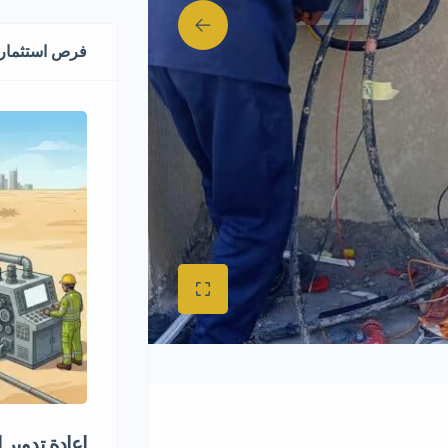
فرص استثماري
إعادة تدوير 