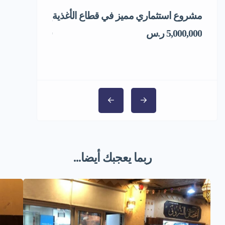
مشروع استثماري مميز في قطاع الأغذية
إعادة تدوير ال
5,000,000 ر.س
1,000,000 ر.س
ربما يعجبك أيضا...