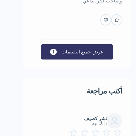
وصاحب فكر إبداعي
عرض جميع التقييمات
1
أكتب مراجعة
نشر كضيف
رأيك يهم