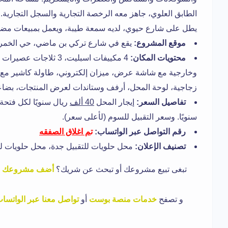
الطابق العلوي، جاهز معه الرخصة التجارية والسجل التجارية
يطل على شارع حيوي، لديه سمعة طيبة، ويعمل بمبيعات مضاع
موقع المشروع:
يقع في شارع تركي بن ماضي، حي الخمرة 
محتويات المكان:
4 مكييفات اسبليت، 3 ثل
وخارجية مع شاشة عرض، ميزان إلكتروني، طاولة كاشير مع ن
زجاجية، لوحة المحل، أرفف وستاندات لعرض المنتجات، بضاع
تفاصيل السعر:
إيجار المحل
40 ألف
ريال سنويًا لكل فتحة،
سنويًا. وسعر التقبيل للسوم (لأعلى سعر).
رقم التواصل عبر الواتساب:
ت
م اغلاق الصفقه
تصنيف الإعلان:
محل حلويات للتقبيل جدة، محل حلويات للب
تبغى تبيع مشروعك أو تبحث عن شريك؟
أضف مشروعك
ا
و
تصفح
خدمات منصة بوست
أو
تواصل معنا عبر الواتسا