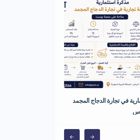
رية في تجارة الدجاج المجمد
مشروع استثماري مميز في قط
5,000,000 ر.س