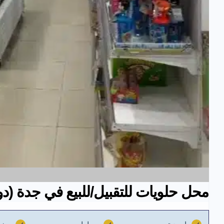
محل حلويات للتقبيل/للبيع في جدة (دو