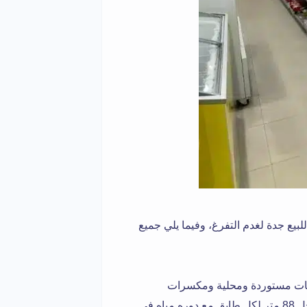
لبيع جدة لغدم التفرغ، وفيما يلي جميع
ويات مستوردة ومحلية ومكسرات
والشوكلاتات والسناكس والعصرات والآيسكريم. مساحة المحل 88 متر لكل طابق مع دوره مياه في