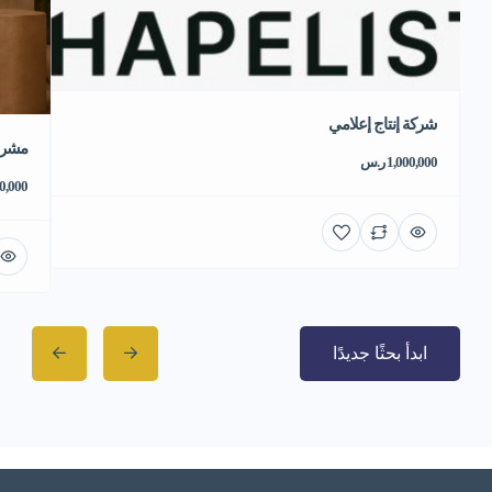
شركة إنتاج إعلامي
مشروع
1,000,000 ر.س
550,000 
ابدأ بحثًا جديدًا