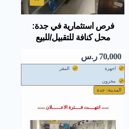
فرص استثمارية في جدة:
محل كنافة للتقبيل/للبيع
70,000 ر.س
اجهزة
المقر
مخزون
المدينة: جدة
،،،،، انتهــــت فــــترة الاعــــــلان ،،،،،