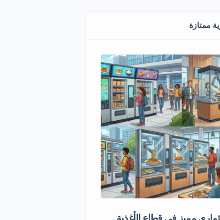
ة ممتازة
اري مميز في قطاع الأغذية
إعادة تدوير الكفرات