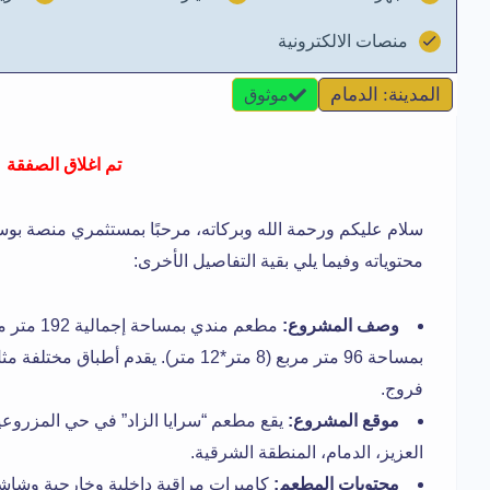
منصات الالكترونية
المدينة: الدمام
موثوق
تم اغلاق الصفقة
سلام عليكم ورحمة الله وبركاته، مرحبًا بمستثمري منصة بو
محتوياته وفيما يلي بقية التفاصيل الأخرى:
وصف المشروع:
مطعم مندي 
بمساحة 96 متر مربع (8 متر*12 متر). يقد
فروج.
موقع المشروع:
يقع مطعم “سرايا الزاد” في حي المزروعي
العزيز، الدمام، المنطقة الشرقية.
محتويات المطعم:
كاميرات مراقبة داخلية وخارجية وشا