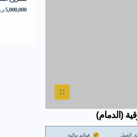
5,000,000 ر.س
ة (الدمام)
ق العمل
قوائم مالية