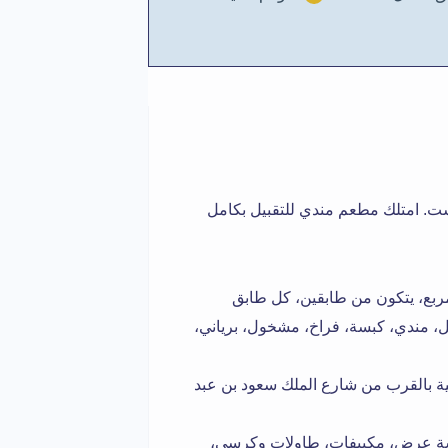
ست. امتلك مطعم مندي للتقبيل بكامل
بمساحة إجمالية 192 متر مربع، يتكون من طابقين، كل طابق
م أطباق مختلفة مثل، مندي، كبسة، فراخ، مشخول، برياني،
ة بالقرب من شارع الملك سعود بن عبد
شة عرض، مكييفات، طاولات وكرسي،