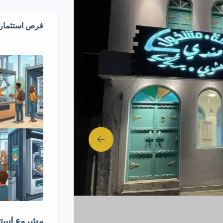
فرص استثماري
مشروع استثم