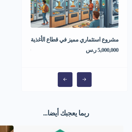
مشروع استثماري مميز في قطاع الأغذية
إعادة تدوير ال
5,000,000 ر.س
1,000,000 ر.س
ربما يعجبك أيضا...