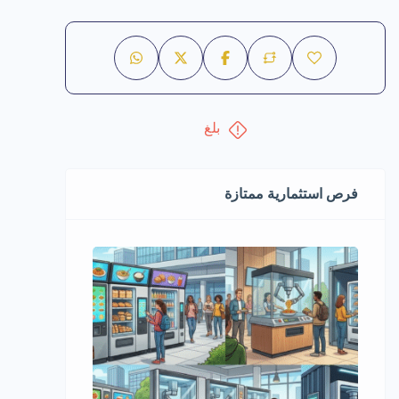
بلغ
فرص استثمارية ممتازة