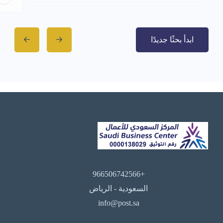
ابدأ بحثًا جديدًا
+966506742566
السعودية - الرياض
info@post.sa