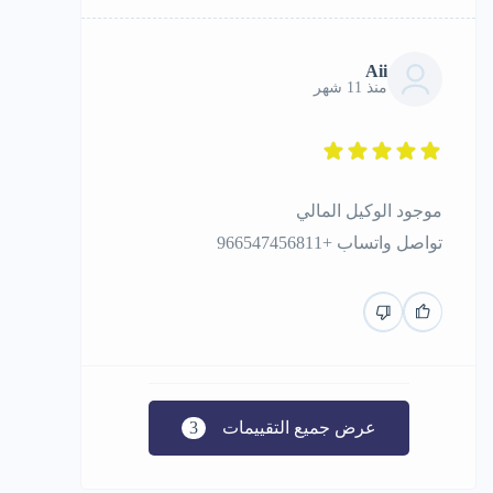
Aii
منذ 11 شهر
موجود الوكيل المالي
تواصل واتساب +966547456811
عرض جميع التقييمات
3