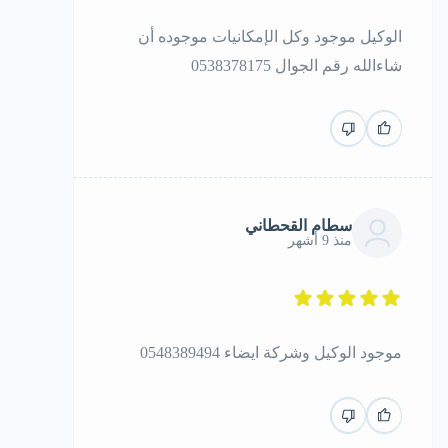
الوكيل موجود وكل الإمكانيات موجوده أن
شاءالله رقم الجوال 0538378175
سطام القحطاني
منذ 9 أشهر
موجود الوكيل وشركة ايضاء 0548389494