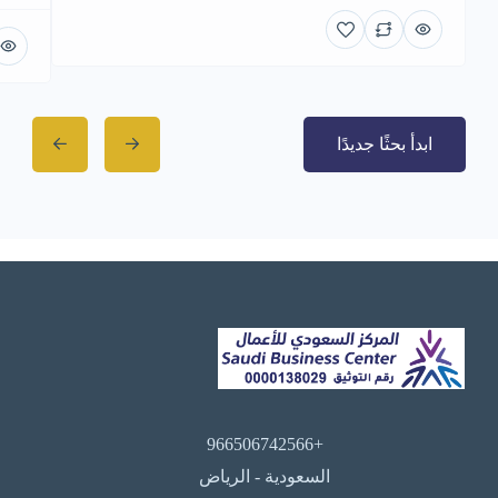
ابدأ بحثًا جديدًا
+966506742566
السعودية - الرياض