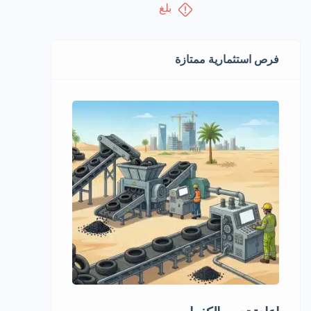
بلغ
فرص استثمارية ممتازة