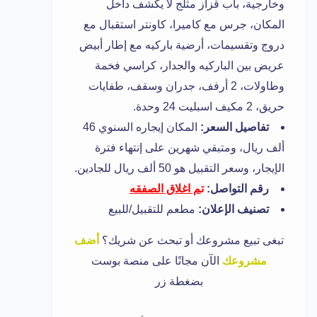
وخارجية، باب قزاز مثلج لا يكشف داخل
المكان، جرس مع كاميرا، كاونتر استقبال مع
دروج وتقسيمات، أرضية باركيه مع إطار أبيض
عريض بين الباركيه والجدار، كراسي فخمة
وطاولات، 2 أرفف، جدران وسقف، طفايات
حريق، 2 مكيف اسبليت 24 وحدة.
تفاصيل السعر:
المكان إيجاره السنوي 46
ألف ريال، ومتبقي شهرين على إنتهاء فترة
الإيجار، وسعر التقبيل هو 50 ألف ريال للجادين.
رقم التواصل:
ت
م اغلاق الصفقه
تصنيف الإعلان:
مطعم للتقبيل/للبيع
تبغى تبيع مشروعك أو تبحث عن شريك؟
أضف
مشروعك
الآن مجانًا على منصة بوست
بضغطة زر