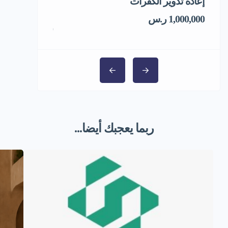
إعادة تدوير الكفرات
فرصة استثماري
المجمد
1,000,000 ر.س
1,000,000 ر.س
ربما يعجبك أيضا...