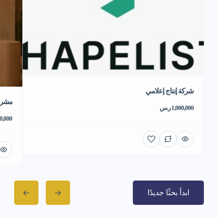
شركة إنتاج إعلامي
مشروع
1,000,000 ر.س
550,000 
ابدأ بحثًا جديدًا