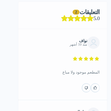
التعليقات
2
5.0
نواف
منذ 10 أشهر
المطعم موجود ولا مباع