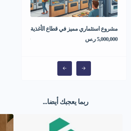
مشروع استثماري مميز في قطاع الأغذية
إعادة تدوير ال
5,000,000 ر.س
1,000,000 ر.س
ربما يعجبك أيضا...