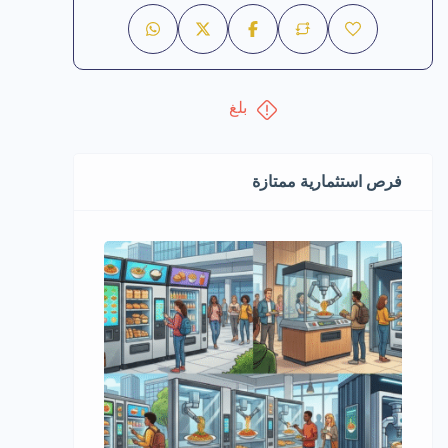
بلغ
فرص استثمارية ممتازة