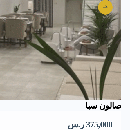
صالون سبا
375,000 ر.س