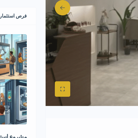
فرص استثماري
مشروع استثم