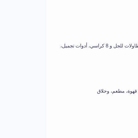
تجهيزات سبا كاملة (3 كراسي مريحة مع احواض البديكير، 2 طاولات للجل و 8 كراسي، أدوات تجميل،
 قهوة، مطعم، وحلاق