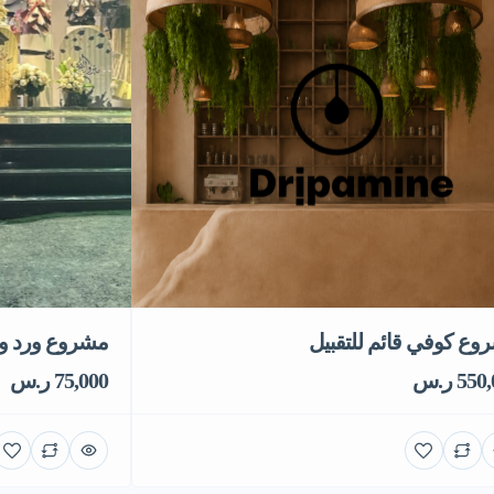
وع كوفي قائم للتقبيل
مشروع ورد وهد
55 ر.س
75,000 ر.س