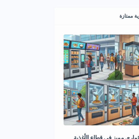
ة ممتازة
اري مميز في قطاع الأغذية
فرصة استثمارية مصنع شا