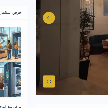
فرص استثماري
مشروع استثم