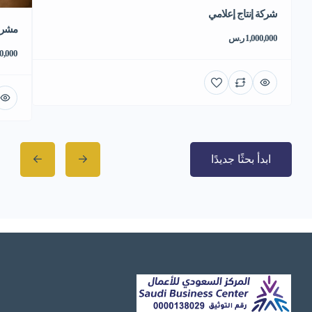
شركة إنتاج إعلامي
مشروع
1,000,000 ر.س
550,000 
ابدأ بحثًا جديدًا