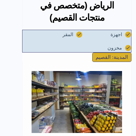
الرياض (متخصص في
منتجات القصيم)
اجهزة
المقر
مخزون
المدينة: القصيم