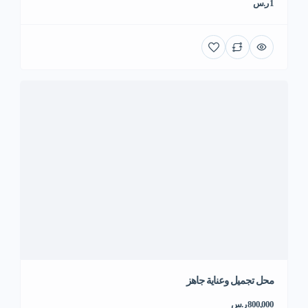
1 ر.س
محل تجميل وعناية جاهز
800,000 ر.س