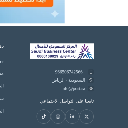
رو
من
+966506742566
مد
السعودية - الرياض
ال
info@post.sa
سي
تابعنا على التواصل الاجتماعي
الب