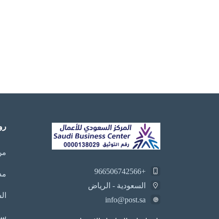
رو
من
+966506742566
مد
السعودية - الرياض
ال
info@post.sa
سي