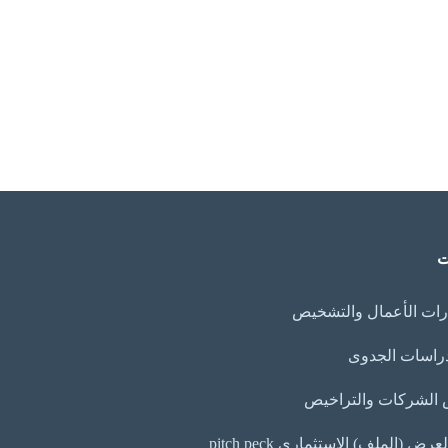
ت
ات الأعمال والتشخيص
دراسات الجدوى
الشركات والتراخيص
ض (الملف) الاستثماري pitch peck