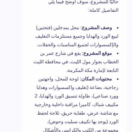
حاليًا للمشروع، سوف أوضح فيما يلي
التفاصيل كاملة:
وصف المشروع:
محل بمدخلين (فتحتين)
لبيع الورد والهدايا وجميع مستلزمات التغليف
والإكسسوارات لجميع المناسبات والحفلات.
موقع المشروع:
يقع في شارع عمر بن
الخطاب بجوار مول الليث، في محافظة الليث
التابعة لإمارة مكة المكرمة.
محتويات المكان:
لوحة للمحل، واجهتين
زجاجية، بضاعة (تغليف واكسسوارات وهدايا
وورد صناعي)، طاولة تنسيق الورد والهدايا، 2
مكييف شباك، كاميرا مراقبة داخلية وخارجية
مع شاشة عرض، طفاية حريق، ثلاجة لحفظ
الورد (يوجد بها تكييف سبليت وحوض)،
مجموعة من الكنب والكراسي والأشكال