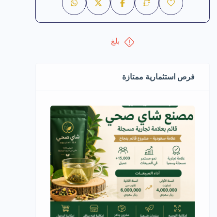
بلغ
فرص استثمارية ممتازة