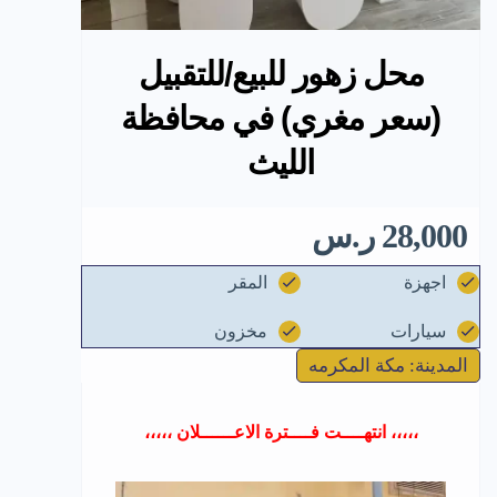
محل زهور للبيع/للتقبيل
(سعر مغري) في محافظة
الليث
28,000 ر.س
اجهزة
المقر
سيارات
مخزون
المدينة: مكة المكرمه
،،،،، انتهــــت فــــترة الاعــــــلان ،،،،،