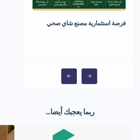
فرصة استثمارية مصنع شاي صحي
إعادة تدوير ال
1,000,000 ر.س
ربما يعجبك أيضا...