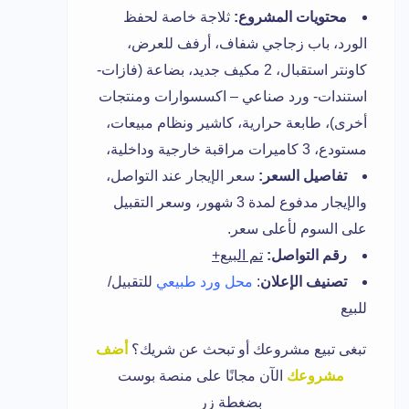
محتويات المشروع:
ثلاجة خاصة لحفظ
الورد، باب زجاجي شفاف، أرفف للعرض،
كاونتر استقبال، 2 مكيف جديد، بضاعة (فازات-
استندات- ورد صناعي – اكسسوارات ومنتجات
أخرى)، طابعة حرارية، كاشير ونظام مبيعات،
مستودع، 3 كاميرات مراقبة خارجية وداخلية،
تفاصيل السعر:
سعر الإيجار عند التواصل،
والإيجار مدفوع لمدة 3 شهور، وسعر التقبيل
على السوم لأعلى سعر.
رقم التواصل:
تم البيع+
تصنيف الإعلان
:
محل ورد طبيعي
للتقبيل/
للبيع
تبغى تبيع مشروعك أو تبحث عن شريك؟
أضف
مشروعك
الآن مجانًا على منصة بوست
بضغطة زر