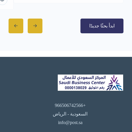
ابدأ بحثًا جديدًا
+966506742566
السعودية - الرياض
info@post.sa