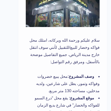
سلام عليكم ورحمة الله وبركاته، امتلك محل
فواكه وخضار للبيع/للتقبيل لأنني سوف انتقل
خارج مدينة الرياض، جميع التفاصيل موضحة
بالأسفل، ومرفق رقم التواصل:
وصف المشروع:
محل يبيع خضروات
وفواكه وتمور، يطل على شارعين، ولديه
مدخلين، مساحته 130 متر مربع.
موقع المشروع:
يقع محل “درع السمو
للفواكه والخضار” في شارع بديع الزمان