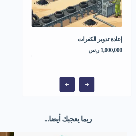
إعادة تدوير الكفرات
فرصة استثماري
المجمد
1,000,000 ر.س
1,000,000 ر.س
ربما يعجبك أيضا...