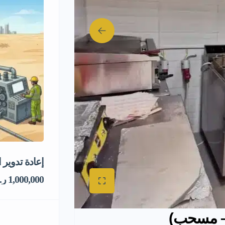
إعادة تدوير 
1,000,000 ر.س
 – مسحب)