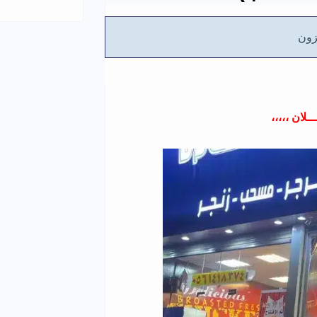
ون
ــلان ،،،،،