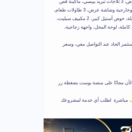
3 ماكينات بروست، قلاية بطاطس 2 حوض، 3 ثلاجات تبريد بيبسي، ماكينة قص
دجاج، ماكينة فرم، 2 فريزر تجميد، 4 كاميرات مراقبة داخلية وخارجية وشاشة عرض، 3 طاولات طعام،
16 كرسي فايبر، ثلاجة تبريد أستيل، ماكينة صاج للبرجر، مغسلة، حوض أستيل كبير، 2 مكييف سبليت،
لة، لوحة المحل، واجهة زجاجية،
تثمر الجاد عند التواصل معي، وسعر
لآن مجانًا على منصة بوست بضغطة زر
ب
مباشرة لطلب أي خدمة لمشروعك