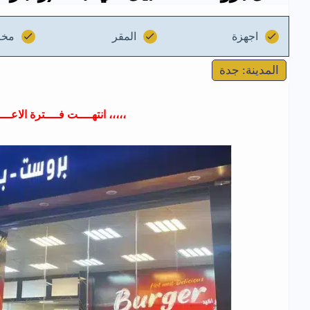
اجهزة
المقر
مخز
المدينة: جدة
،،،،، انتهــــت فــــترة الاعــــ