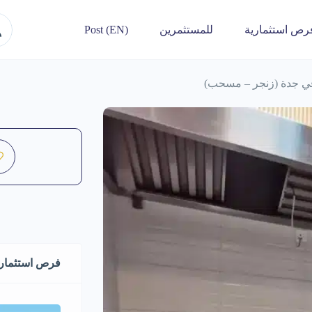
رص استثمارية
للمستثمرين
Post (EN)
ي جدة (زنجر – مسحب)
فرص استثماري