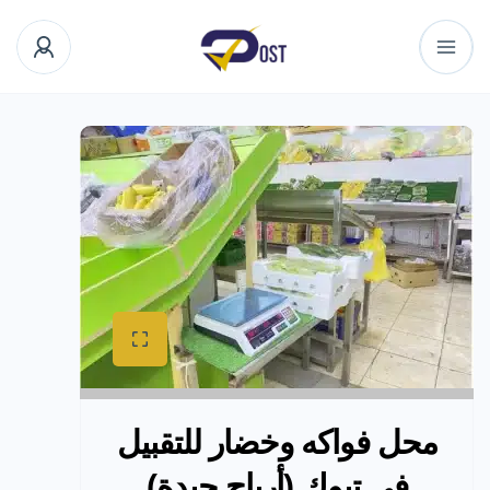
محل فواكه وخضار للتقبيل
في تبوك (أرباح جيدة)