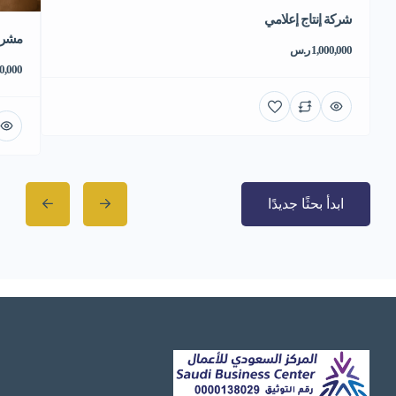
شركة إنتاج إعلامي
مشروع
1,000,000 ر.س
550,000 
ابدأ بحثًا جديدًا