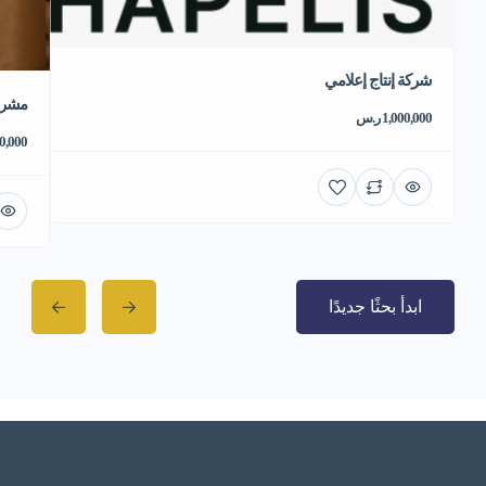
شركة إنتاج إعلامي
مشروع
1,000,000 ر.س
550,000 
ابدأ بحثًا جديدًا