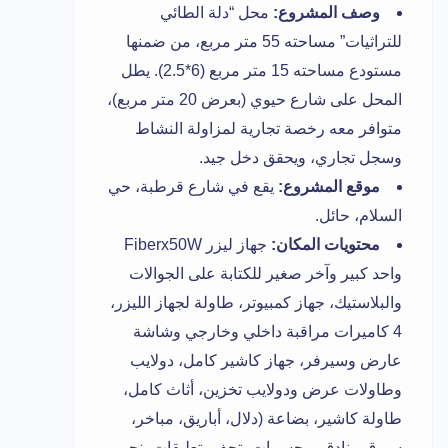
وصف المشروع:
محل “دلة الطائي
للتراثيات” مساحته 55 متر مربع، من ضمنها
مستودع مساحته 15 متر مربع (6*2.5). يطل
المحل على شارع حيوي (بعرض 20 متر مربع)،
متوافر معه رخصة تجارية لمزاولة النشاط
وسجل تجاري، ويحقق دخل جيد.
موقع المشروع:
يقع في شارع قرطبة، حي
السلام، حائل.
محتويات المكان:
جهاز ليزر Fiberx50W
واحد كبير وآخر صغير للكتابة على الجوالات
والبلاستيك، جهاز كمبيوتر، طاولة لجهاز الليزر،
4 كاميرات مراقبة داخلي وخارجي وشاشة
عارض وسيرفر، جهاز كاشير كامل، دولايب
وطاولات عرض ودولايب تخزين، أثاث كامل،
طاولة كاشير، بضاعة (دلال، أباريق، مباخر،
سيوق، بنادق، مجسمات، تحف، تعليقات، نجور،